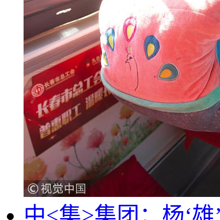
中<集>集团：杨‘