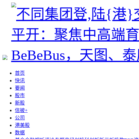
首页
快讯
要闻
股市
新股
信披+
公司
港美股
数据