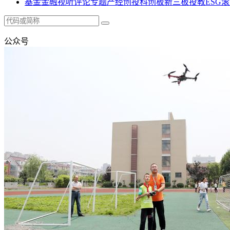
基金
金融
视听
评论
专题
产经
创投
科创板
新三板
投教
ESG
滚
公众号