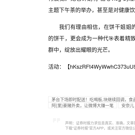
主题下午茶的举办，甚至是对健康饮
我们有理由相信，在饼干姐姐的巧
的饼干，更会成为一种代🎯表着精
群中，绽放出耀眼的光芒。
活动：【
hKszRFt4WyWwhC373uU
茅台下场即时配送！吃喝板,块继续回调，食品E
阿{里}豪赌外卖，让微博大赚一笔
安奈儿
声明：证券时报力求信息真实、准确，文章
下载“证券时报”官方APP，或关注官方微