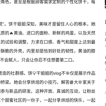
漫角色，甚至是根据顾客需求定制的个性化饼干，每
党”。饼干姐姐深知，美味才是留住人心的根本。她
质的🔥黄油、进口的面粉、新鲜的鸡蛋，以及天然
复的试验和调整，力求在口感、香气和甜度上达到最
干酥脆的外壳，内里却是恰到好处的韧性，黄油的醇
不会腻人，只会让你忍不住想要第二口。
所营造的社群感。饼💡干姐姐的vlog不🎯仅是展示作品
桥梁。她会分享烘焙的小技巧，解答📘大🌸家关于
起参与新品的研发。这种开放、真诚的互动，让粉丝
这个甜蜜社区的一份子，一起分享烘焙的快乐，一起