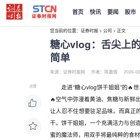
首页
快讯
要闻
股市
您当前的位置：
证券时报
>
公司
>
正文
糖心vlog：舌尖
简单
来源：证券时报网
作者：陈嘉倩
2026-02
走进“糖心vlog饼干姐姐”的
点赞
🔥空气中弥漫着黄油、焦糖与新鲜
让人忍不住想要驻足品味。而真正的
干。饼干姐姐，一个充满活力与创
蜜的魔法师，用双手将最纯粹的食材