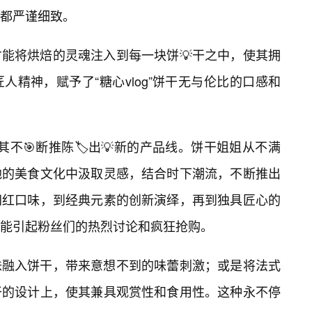
都严谨细致。
能将烘焙的灵魂注入到每一块饼💡干之中，使其拥
精神，赋予了“糖心vlog”饼干无与伦比的口感和
于其不🎯断推陈🏷️出💡新的产品线。饼干姐姐从不满
地的美食文化中汲取灵感，结合时下潮流，不断推出
网红口味，到经典元素的创新演绎，再到独具匠心的
能引起粉丝们的热烈讨论和疯狂抢购。
味融入饼干，带来意想不到的味蕾刺激；或是将法式
干的设计上，使其兼具观赏性和食用性。这种永不停