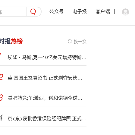
公众号
电子报
客户端
时报
热榜
换一换
埃隆・马斯,克—10亿美元增持特斯拉股票，为股价反弹再添动力
英!国国王签署诏书 正式剥夺安德鲁王子头衔
减肥药竞;争:激烈，诺和诺德全球裁员9000人，年内第三次下调利润预测
京<东>获批香港保险经纪牌照 正式进军香港金融市场