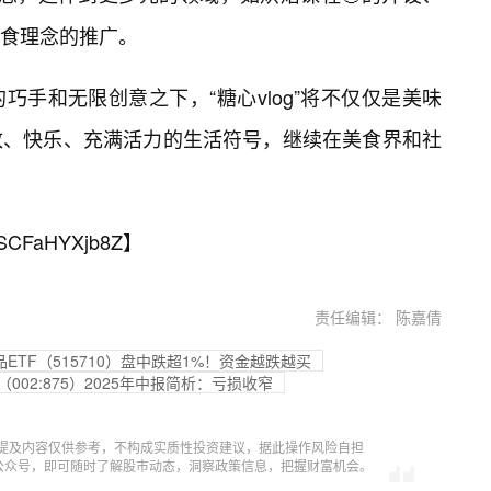
食理念的推广。
手和无限创意之下，“糖心vlog”将不仅仅是美味
致、快乐、充满活力的生活符号，继续在美食界和社
SCFaHYXjb8Z
】
责任编辑： 陈嘉倩
TF（515710）盘中跌超1%！资金越跌越买
（002:875）2025年中报简析：亏损收窄
提及内容仅供参考，不构成实质性投资建议，据此操作风险自担
信公众号，即可随时了解股市动态，洞察政策信息，把握财富机会。