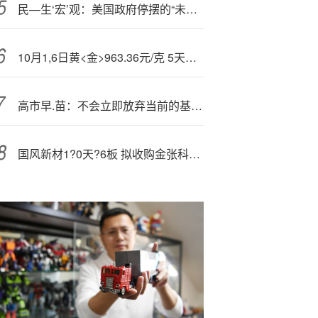
民—生‘宏’观：美国政府停摆的“未完待续”
10月1,6日黄<金>963.36元/克 5天上涨6.96%
高市早.苗：不会立即放弃当前的基本预算目标
国风新材1?0天?6板 拟收购金张科技进一步布局新材料领域