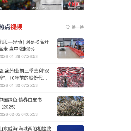
热点
视频
换一换
港股—异动 | 网易-S高开
高走 盘中涨超6%
2026-01-29 07:26:53
益,盛药!业前三季营利“双
降”，10年前的股份代持
仍未“翻篇”
2026-01-30 07:25:53
中国绿色:债券白皮书
（2025）
2026-02-05 04:05:53
山东威海!海域两船相撞致