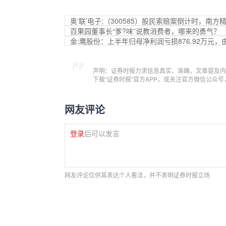
奥‘联’电子;（300585）股民索赔案倒计时，南方
百果园董事长“爹?味”说教消费者，哪来的勇气？
金:鹰股份：上半年归母净利润亏损876.92万元，
声明：证券时报力求信息真实、准确，文章提及内
下载“证券时报”官方APP，或关注官方微信公众
网友评论
登录
后可以发言
网友评论仅供其表达个人看法，并不表明证券时报立场