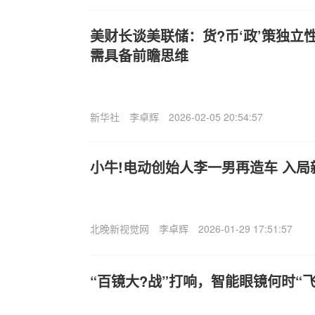
美财长谈美联储：货?币‘政’策独立
需具备前瞻思维
新华社
李卓辉
2026-02-05 20:54:57
小牛!电动创始人李一男再造车 入
北晚新视觉网
李卓辉
2026-01-29 17:51:57
“百镜大?战”打响，智能眼镜何时“